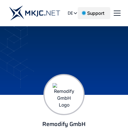
Support
DE
Remodify GmbH