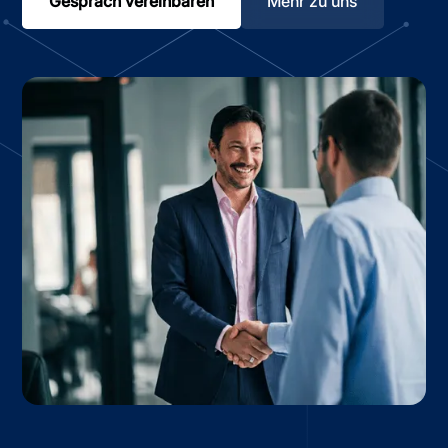
Gespräch vereinbaren
Mehr zu uns
150 +
20+
Seit
Beginn
erfolgreiche
Jahre Erfahrung