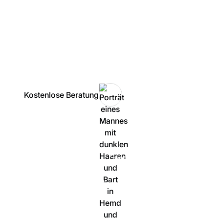
ITK-Lösungen für VoIP, Cloud-Telefonie und
Microsoft-Infrastruktur
Individuelle Komplettlösungen - von der Planung
bis zum Betrieb
Inhouse oder flexibel aus der Cloud
Kostenlose Beratung
100% unverbindlich & persönlich