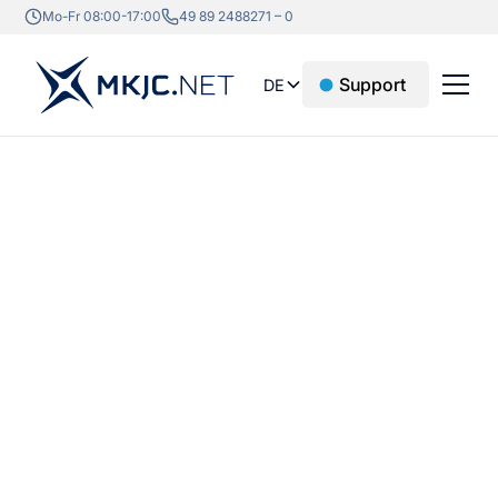
Mo-Fr 08:00-17:00
49 89 2488271 – 0
Support
DE
IT SYSTEMHAUS ULM
IT-Partner für Donau-
Iller-Region und
Schwäbische Alb
IT-Betreuung in Ulm, Neu-Ulm und der Donau-Iller-
Region: Cloud, VoIP und Microsoft 365 mit
persönlichem Ansprechpartner.