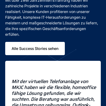
Mit über zwei Jahrzehnten Erfahrung haben wir
zahlreiche Projekte in verschiedenen Industrien
realisiert. Unsere Kunden profitieren von unserer
Fähigkeit, komplexe IT-Herausforderungen zu
meistern und maßgeschneiderte Lösungen zu liefern,
die ihre spezifischen Geschäftsanforderungen
erfüllen.
Alle Success Stories sehen
Mit der virtuellen Telefonanlage von
H
MKJC haben wir die flexible, homeoffice-
z
fähige Lösung gefunden, die wir
suchten. Die Beratung war ausführlich,
A
die Umsetzung reibungslos. Outlook-
T