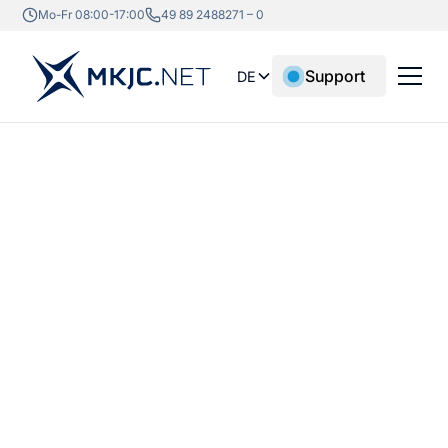
Mo-Fr 08:00-17:00
49 89 2488271 – 0
Support
DE
IT SYSTEMHAUS HOF
IT-Partner für
Oberfranken,
Fichtelgebirge und
Vogtland-Grenzregion
IT-Betreuung in Hof und Oberfranken: Cloud, VoIP und
Microsoft 365 mit persönlichem Ansprechpartner und