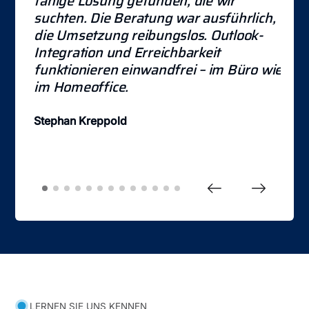
fähige Lösung gefunden, die wir
suchten. Die Beratung war ausführlich,
A
die Umsetzung reibungslos. Outlook-
T
Integration und Erreichbarkeit
M
funktionieren einwandfrei – im Büro wie
T
im Homeoffice.
B
Stephan Kreppold
B
LERNEN SIE UNS KENNEN