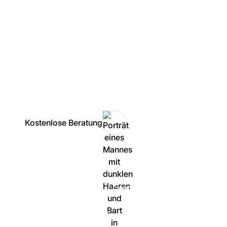
DSGVO-konformer Cloud aus Deutschland.
ITK-Lösungen für VoIP, Cloud-Telefonie und
Microsoft-Infrastruktur
Individuelle Komplettlösungen - von der Planung
bis zum Betrieb
Inhouse oder flexibel aus der Cloud
Kostenlose Beratung
100% unverbindlich & persönlich